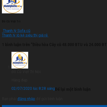
Đồ Cũ Việt Trì
Thanh lý Sofa cũ
Thanh lý lô kệ siêu thị giá rẻ
1 bình luận trên “
Điều hòa Cây cũ 48.000 BTU và 24.000 B
Đồ Cũ Việt Trì
Nói:
Hàng đẹp
02/07/2020 lúc 8:28 sáng
Để lại một bình luận
Bạn phải
đăng nhập
để gửi bình luận.