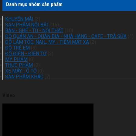
Danh mục nhóm sản phẩm
KHUYẾN MÃI
(3)
SẢN PHẨM NỔI BẬT
(16)
BÀN - GHẾ - TỦ - NỘI THẤT
(10)
ĐỒ QUÁN ĂN - QUÁN BIA - NHÀ HÀNG - CAFE - TRÀ SỮA
(1)
ĐỒ LÀM TÓC, NAIL, MY - TIỆM MÁT XA
(2)
ĐỒ TRẺ EM
(3)
ĐỒ ĐIỆN - ĐIỆN TỬ
(2)
MỸ PHẨM
(0)
THỰC PHẨM
(0)
XE MÁY - Ô TÔ
(0)
SẢN PHẨM KHÁC
(7)
Video