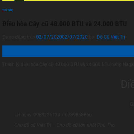
TIN TỨC
Điều hòa Cây cũ 48.000 BTU và 24.000 BTU
Được đăng trên
02/07/2020
02/07/2020
bởi
Đồ Cũ Việt Trì
02
Th7
Thanh lý điều hòa Cây cũ 48.000 BTU và 24.000 BTU hàng Nag
Đi
G
LH ngay: 0989225123 / 0789858866
Chợ đồ cũ Việt Trì – Chợ đồ cũ lớn nhất Phú Thọ