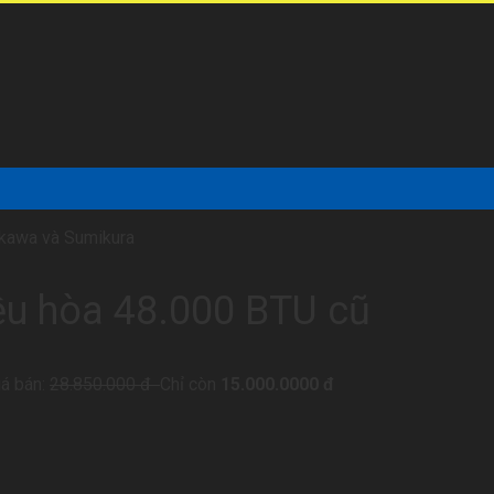
akawa và Sumikura
ều hòa 48.000 BTU cũ
iá bán:
28.850.000 đ
Chỉ còn
15.000.0000 đ