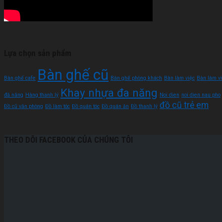
Lựa chọn sản phẩm
Bàn ghế cũ
Bàn ghế cafe
Bàn ghế phòng khách
Bàn làm việc
Bàn làm vi
Khay nhựa đa năng
đă năng
Hàng thanh lý
Noi dien
noi dien nau pho
đồ cũ trẻ em
Đồ cũ văn phòng
Đồ làm tóc
Đồ quán tóc
Đồ quán ăn
Đồ thanh lý
THEO DÕI FACEBOOK CỦA CHÚNG TÔI