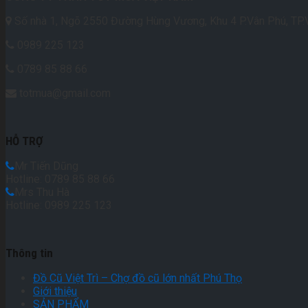
Số nhà 1, Ngõ 2550 Đường Hùng Vương, Khu 4 P.Vân Phú, TP.V
0989 225 123
0789 85 88 66
totmua@gmail.com
HỖ TRỢ
Mr Tiến Dũng
Hotline: 0789 85 88 66
Mrs Thu Hà
Hotline: 0989 225 123
Thông tin
Đồ Cũ Việt Trì – Chợ đồ cũ lớn nhất Phú Thọ
Giới thiệu
SẢN PHẨM