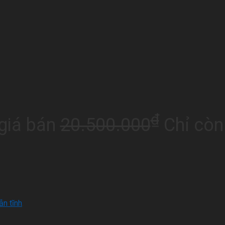
₫
giá bán
20.500.000
Chỉ còn
n tĩnh
.