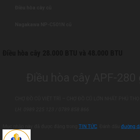
Điều hòa cây cũ
Nagakawa NP-C501N cũ
Điều hòa cây 28.000 BTU và 48.000 BTU
Điều hòa cây APF-280 
CHỢ ĐỒ CŨ VIỆT TRÌ – CHỢ ĐỒ CŨ LỚN NHẤT PHÚ THỌ
LH: 0989 225 123 / 0789 858 866
Mục nhập này đã được đăng trong
TIN TỨC
. Đánh dấu
đường dẫ