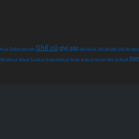
Ghế cũ
ghế gấp
ệc cũ
Chuồng chó cưng
ghế gấp cũ
Ghế liền bàn
Ghế liền bàn 
Điệ
Nồi điện cũ
Sofa cũ
Tủ sắt cũ
tủ văn phòng cũ
Xe lắc
xe lắc cũ
Xe máy điện
Xe tập đi