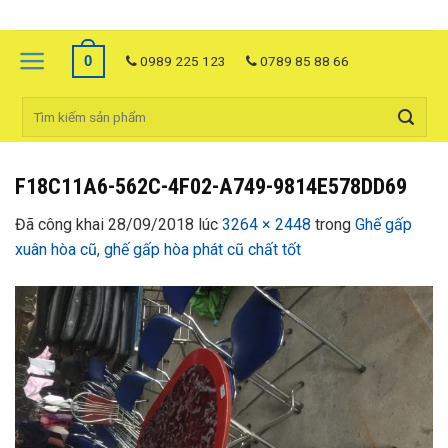
Skip
to
0
content
0989 225 123
0789 85 88 66
F18C11A6-562C-4F02-A749-9814E578DD69
Đã công khai
28/09/2018
lúc
3264 × 2448
trong
Ghế gấp
xuân hòa cũ, ghế gấp hòa phát cũ chất tốt