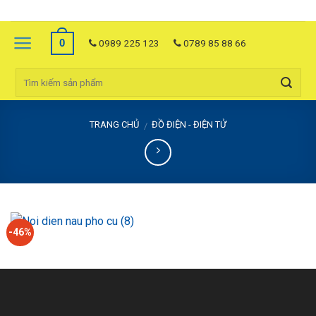
Skip
to
0
content
0989 225 123
0789 85 88 66
TRANG CHỦ
ĐỒ ĐIỆN - ĐIỆN TỬ
/
-46%