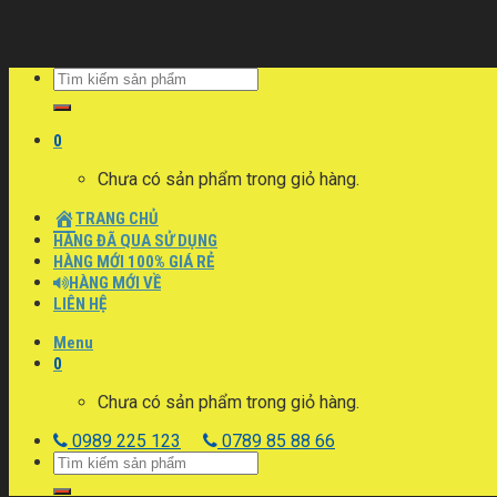
Skip
to
content
0
Chưa có sản phẩm trong giỏ hàng.
TRANG CHỦ
HÀNG ĐÃ QUA SỬ DỤNG
HÀNG MỚI 100% GIÁ RẺ
HÀNG MỚI VỀ
LIÊN HỆ
Menu
0
Chưa có sản phẩm trong giỏ hàng.
0989 225 123
0789 85 88 66