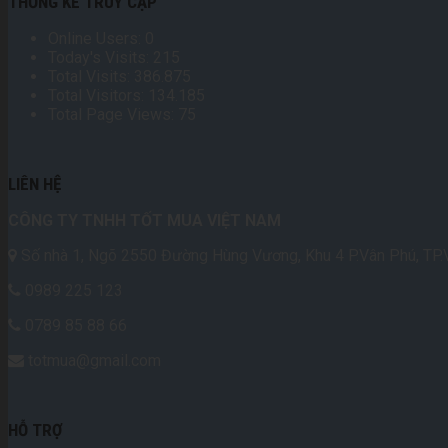
THỐNG KÊ TRUY CẬP
Online Users:
0
Today's Visits:
215
Total Visits:
386.875
Total Visitors:
134.185
Total Page Views:
75
LIÊN HỆ
CÔNG TY TNHH TỐT MUA VIỆT NAM
Số nhà 1, Ngõ 2550 Đường Hùng Vương, Khu 4 P.Vân Phú, TP.V
0989 225 123
0789 85 88 66
totmua@gmail.com
HỖ TRỢ