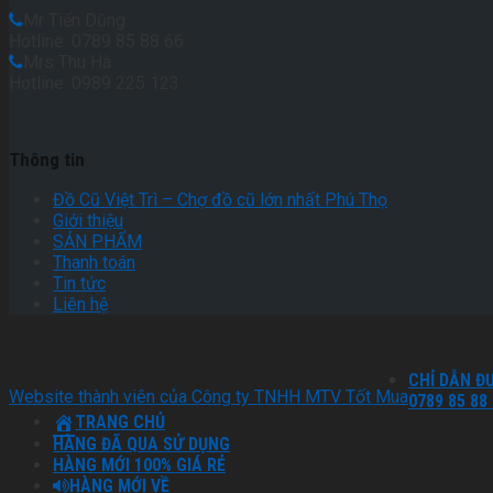
Mr Tiến Dũng
Hotline: 0789 85 88 66
Mrs Thu Hà
Hotline: 0989 225 123
Thông tin
Đồ Cũ Việt Trì – Chợ đồ cũ lớn nhất Phú Thọ
Giới thiệu
SẢN PHẨM
Thanh toán
Tin tức
Liên hệ
CHỈ DẪN Đ
Website thành viên của Công ty TNHH MTV Tốt Mua
0789 85 88
TRANG CHỦ
HÀNG ĐÃ QUA SỬ DỤNG
HÀNG MỚI 100% GIÁ RẺ
HÀNG MỚI VỀ